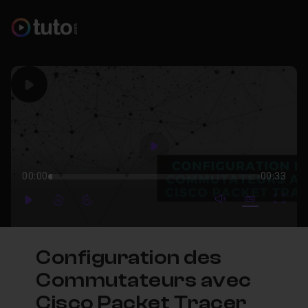
Play
Play
00:00
00:33
mute video
Subtitles
Full
Play
Forward
Forward
Configuration des
Commutateurs avec
Cisco Packet Tracer