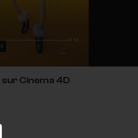
01:10
mute video
Subtitles
Fullscreen
n sur Cinema 4D