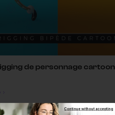
rigging de personnage cartoo
e