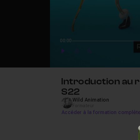
00:00
Play
Forward
Forward
Introduction au 
S22
Wild Animation
Formateur
Accéder à la formation complèt