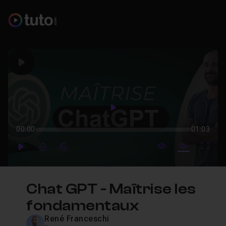
Play
Play
00:00
01:03
mute video
Subtitles
Full
Play
Forward
Forward
Chat GPT - Maîtrise les
fondamentaux
René Franceschi