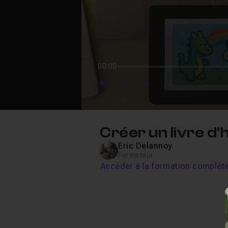
00:00
Play
Forward
Forward
Créer un livre d'
Eric Delannoy
Formateur
Accéder à la formation complèt