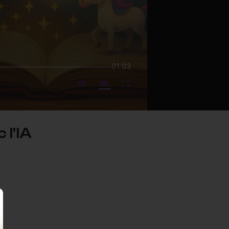
01:03
mute video
Subtitles
Fullscreen
 l'IA