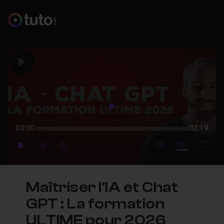
Play
Play
00:00
02:19
mute video
Subtitles
Full
Play
Forward
Forward
Maîtriser l'IA et Chat
GPT : La formation
ULTIME pour 2026