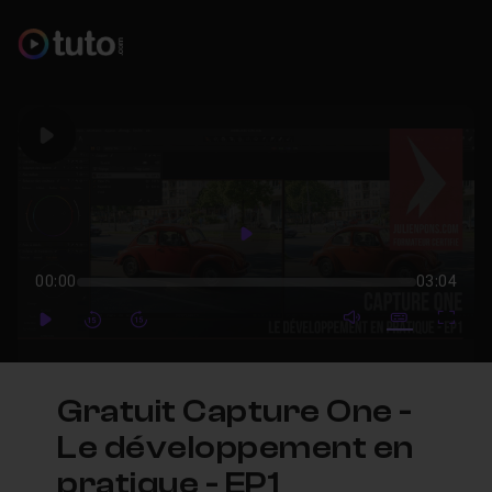
Play
Play
00:00
03:04
mute video
Subtitles
Full
Play
Forward
Forward
Gratuit Capture One -
Le développement en
pratique - EP1