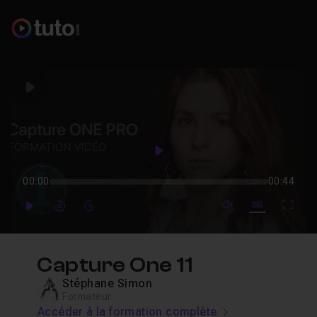
Play
Play
00:00
00:44
mute video
Subtitles
Full
Play
Forward
Forward
Capture One 11
Stéphane Simon
Formateur
Accéder à la formation complète