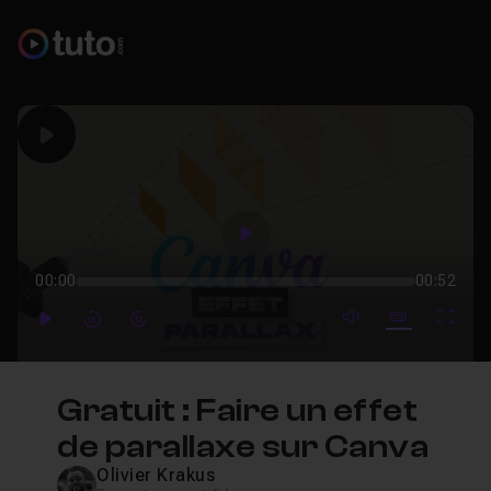
Play
Play
00:00
00:52
mute video
Subtitles
Full
Play
Forward
Forward
Gratuit : Faire un effet
de parallaxe sur Canva
Olivier Krakus