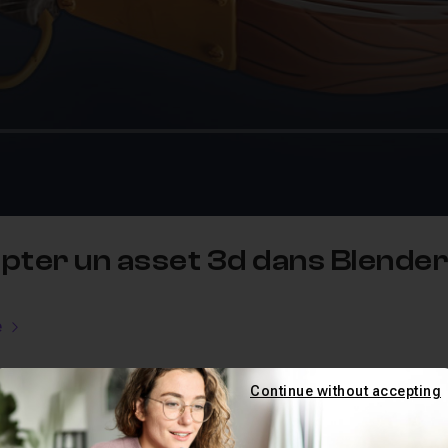
lpter un asset 3d dans Blender
e