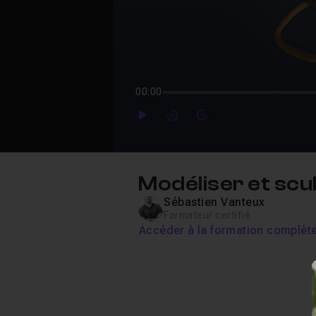
00:00
Play
Forward
Forward
Modéliser et scu
Sébastien Vanteux
Formateur certifié
Accéder à la formation complèt