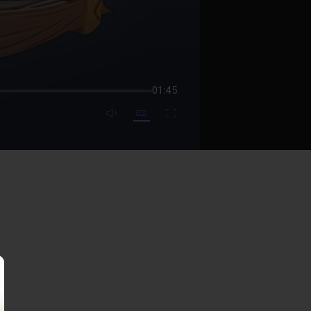
01:45
mute video
Subtitles
Fullscreen