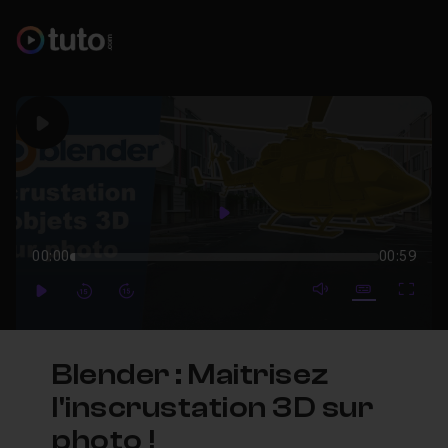
Play
Play
00:00
00:59
mute video
Subtitles
Full
Play
Forward
Forward
Blender : Maitrisez
l'inscrustation 3D sur
photo !