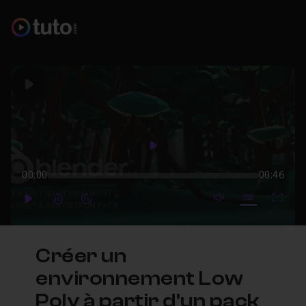
Play
Play
00:00
00:46
mute video
Subtitles
Full
Play
Forward
Forward
Créer un
environnement Low
Poly à partir d'un pack