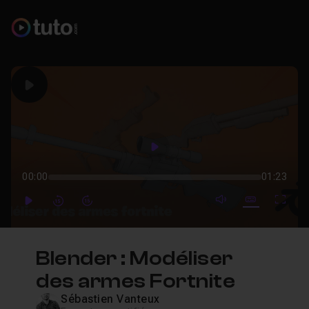
Play
Play
00:00
01:23
mute video
Subtitles
Full
Play
Forward
Forward
Blender : Modéliser
des armes Fortnite
Sébastien Vanteux