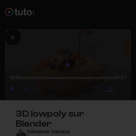
Play
Play
00:00
01:57
mute video
Subtitles
Full
Play
Forward
Forward
3D lowpoly sur
Blender
Sébastien Vanteux