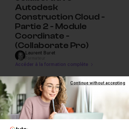
Autodesk
Construction Cloud -
Partie 2 - Module
Coordinate -
(Collaborate Pro)
Laurent Buret
Formateur
Accéder à la formation complète