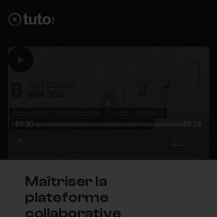
Play
Play
00:00
06:26
mute video
Subtitles
Full
Play
Forward
Forward
Maîtriser la
plateforme
collaborative