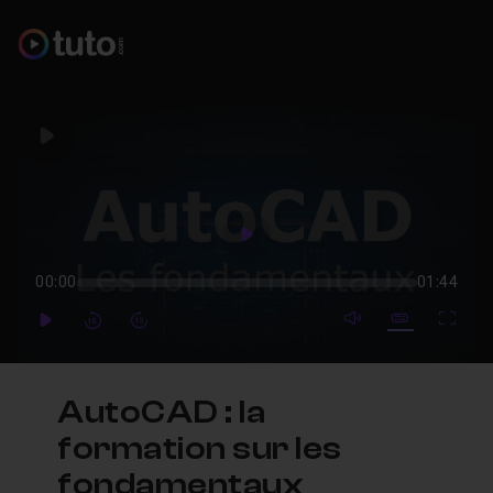
Play
Play
00:00
01:44
mute video
Subtitles
Full
Play
Forward
Forward
AutoCAD : la
formation sur les
fondamentaux