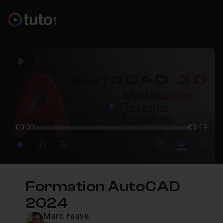
Play
Play
00:00
03:19
mute video
Subtitles
Full
Play
Forward
Forward
Formation AutoCAD
2024
Marc Fauve