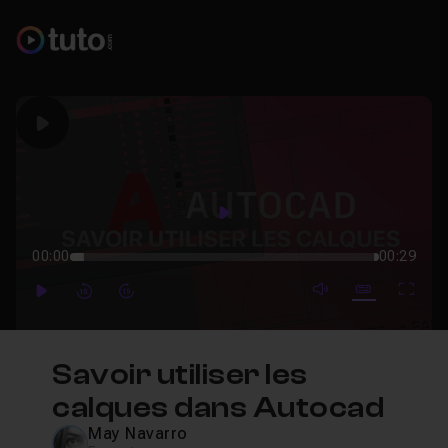
Play
Play
00:00
00:29
mute video
Subtitles
Full
Play
Forward
Forward
Savoir utiliser les
calques dans Autocad
May Navarro