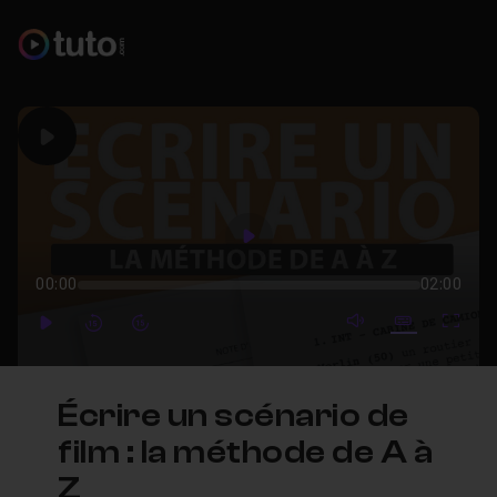
Play
Play
00:00
02:00
mute video
Subtitles
Full
Play
Forward
Forward
Écrire un scénario de
film : la méthode de A à
Z