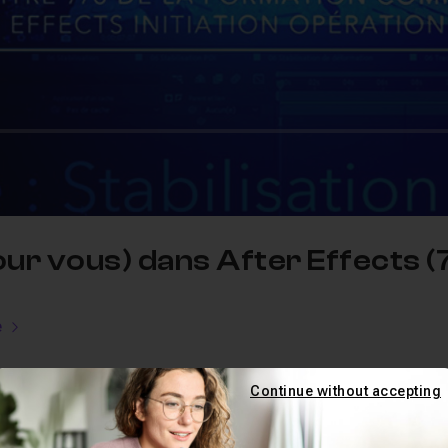
our vous) dans After Effects (
e