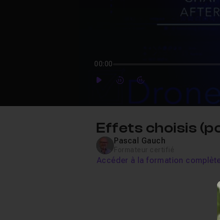
00:00
Play
Forward
Forward
Effets choisis (p
Pascal Gauch
Formateur certifié
Accéder à la formation complèt