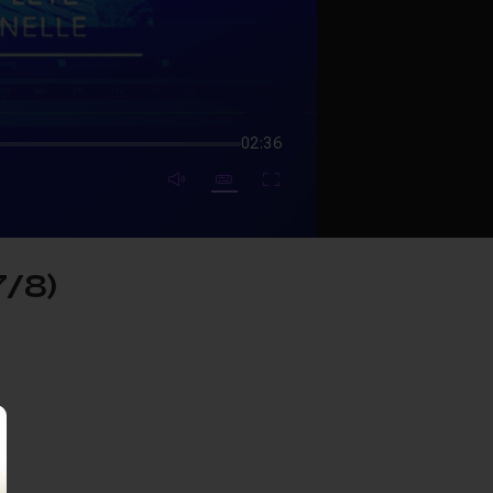
02:36
mute video
Subtitles
Fullscreen
7/8)