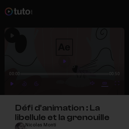
Play
Play
00:00
00:50
mute video
Subtitles
Full
Play
Forward
Forward
Défi d'animation : La
libellule et la grenouille
Nicolas Monti