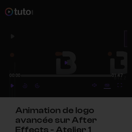
Play
Play
00:00
01:47
mute video
Subtitles
Full
Play
Forward
Forward
Animation de logo
avancée sur After
Effects - Atelier 1