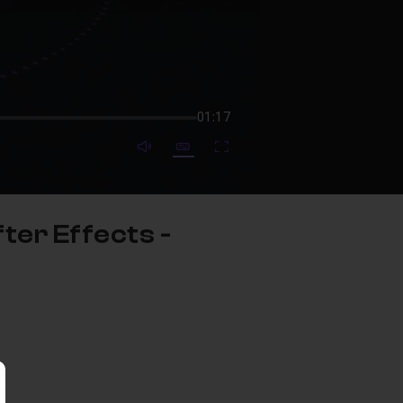
01:17
mute video
Subtitles
Fullscreen
fter Effects -