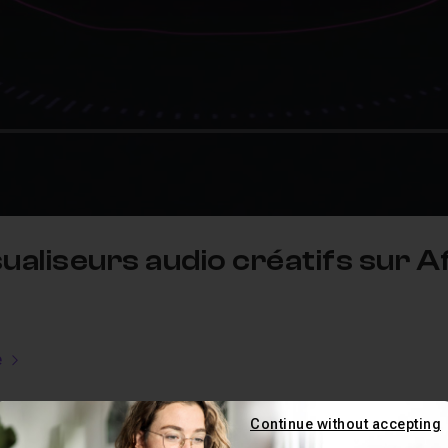
sualiseurs audio créatifs sur A
e