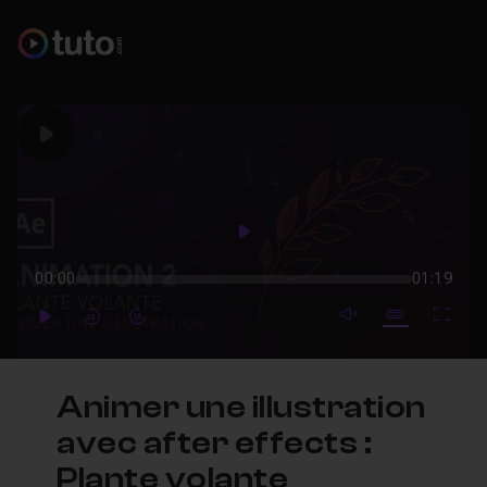
Play
Play
00:00
01:19
mute video
Subtitles
Full
Play
Forward
Forward
Animer une illustration
avec after effects :
Plante volante