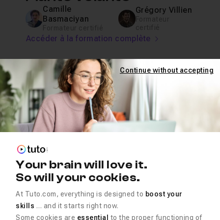
Camille
Grégory Villien
Basmaciyan
Formateur
certifié
Formateur certifié
Accéder à la formation complète