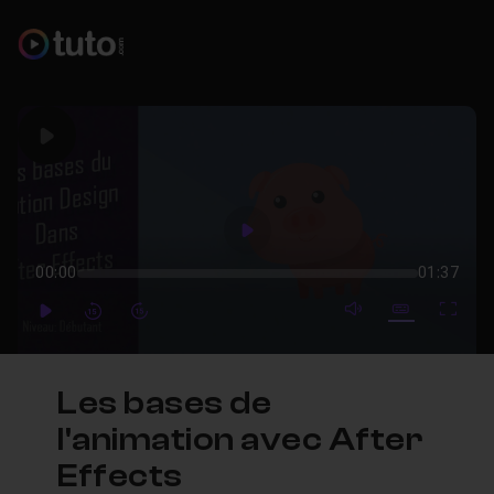
Play
Play
00:00
01:37
mute video
Subtitles
Full
Play
Forward
Forward
Les bases de
l'animation avec After
Effects