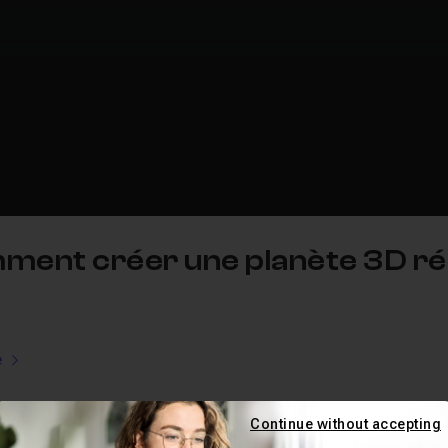
mment créer une planète 3D ré
e