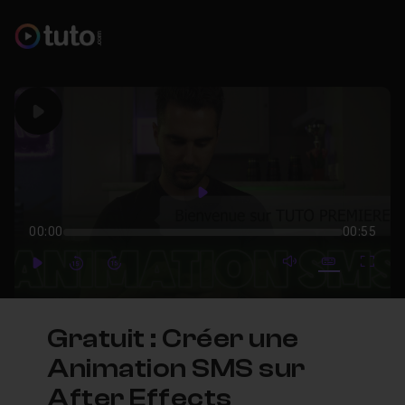
Play
Play
00:00
00:55
mute video
Subtitles
Full
Play
Forward
Forward
Gratuit : Créer une
Animation SMS sur
After Effects