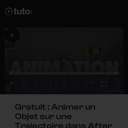
Play
Play
00:00
00:49
mute video
Subtitles
Full
Play
Forward
Forward
Gratuit : Animer un
Objet sur une
Trajectoire dans After