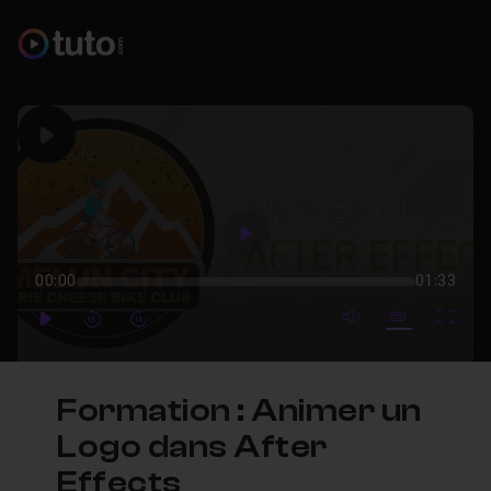
Play
Play
00:00
01:33
mute video
Subtitles
Full
Play
Forward
Forward
Formation : Animer un
Logo dans After
Effects