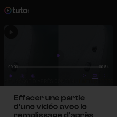
Play
Play
00:00
00:54
mute video
Subtitles
Full
Play
Forward
Forward
Effacer une partie
d'une vidéo avec le
remplissage d'après