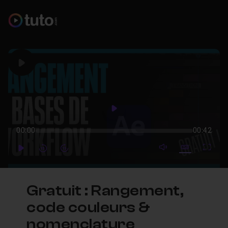
Play
Play
00:00
00:42
mute video
Subtitles
Full
Play
Forward
Forward
Gratuit : Rangement,
code couleurs &
nomenclature