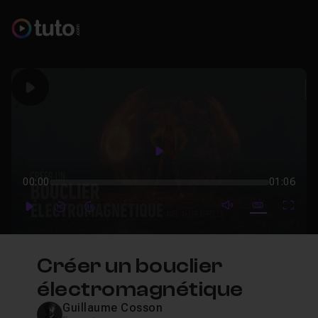
Play
Play
00:00
01:06
mute video
Subtitles
Full
Play
Forward
Forward
Créer un bouclier
électromagnétique
Guillaume Cosson