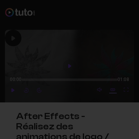
Play
Play
00:00
01:08
mute video
Subtitles
Full
Play
Forward
Forward
After Effects -
Réalisez des
animations de logo /