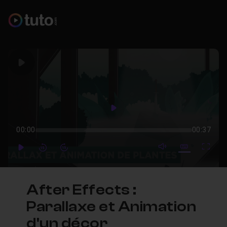
Play
Play
00:00
00:37
mute video
Subtitles
Full
Play
Forward
Forward
After Effects :
Parallaxe et Animation
d'un décor