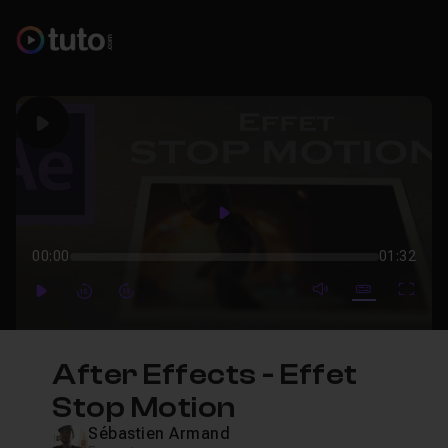
Play
Play
00:00
01:32
mute video
Subtitles
Full
Play
Forward
Forward
After Effects - Effet
Stop Motion
Sébastien Armand