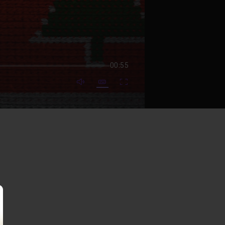
00:55
mute video
Subtitles
Fullscreen