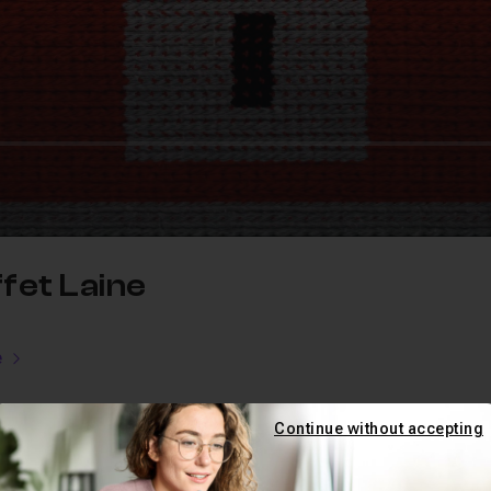
ffet Laine
e