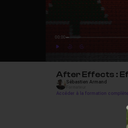
00:00
Play
Forward
Forward
After Effects : E
Sébastien Armand
Formateur
Accéder à la formation complèt