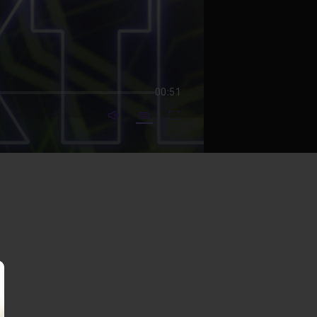
00:51
mute video
Subtitles
Fullscreen