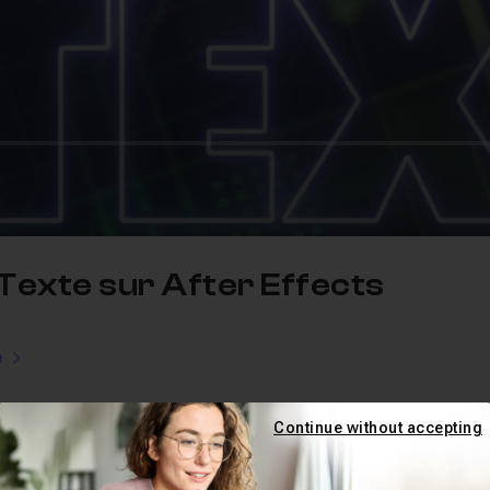
Texte sur After Effects
e