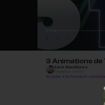
00:00
Play
Forward
Forward
3 Animations de 
Kevin Mendiboure
Formateur certifié
Accéder à la formation complèt