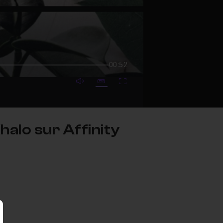
00:52
mute video
Subtitles
Fullscreen
Khalo sur Affinity