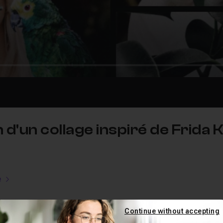
n d'un collage inspiré de Frida 
e