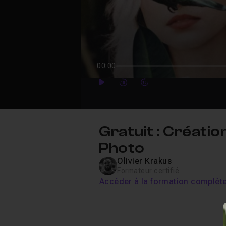
00:00
Play
Forward
Forward
Gratuit : Créatio
Photo
Olivier Krakus
Formateur certifié
Accéder à la formation complèt