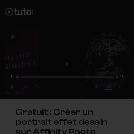
Play
Play
00:00
00:49
mute video
Subtitles
Full
Play
Forward
Forward
Gratuit : Créer un
portrait effet dessin
sur Affinity Photo