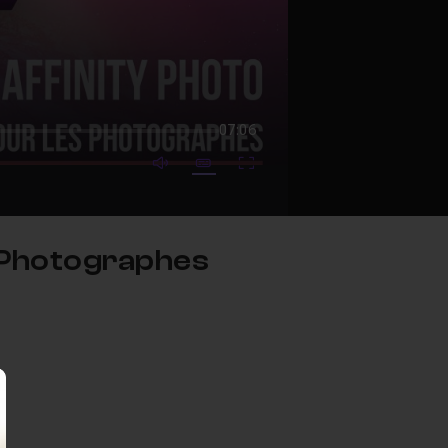
07:06
mute video
Subtitles
Fullscreen
s Photographes