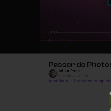
00:00
Play
Forward
Forward
Passer de Photos
Julien Pons
Formateur certifié
Accéder à la formation complèt