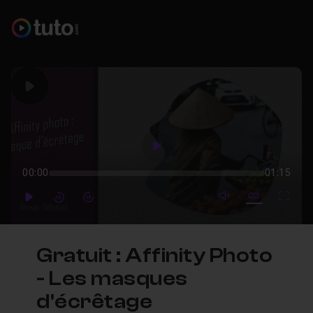
Play
Play
00:00
01:15
mute video
Subtitles
Full
Play
Forward
Forward
Gratuit : Affinity Photo
- Les masques
d'écrêtage