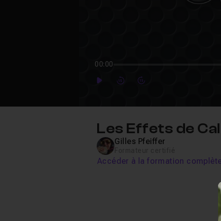
00:00
Play
Forward
Forward
Les Effets de Ca
Gilles Pfeiffer
Formateur certifié
Accéder à la formation complèt