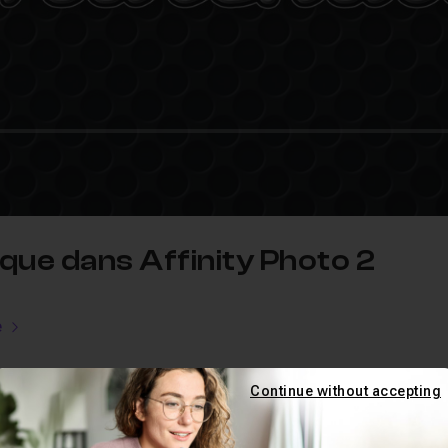
lque dans Affinity Photo 2
e