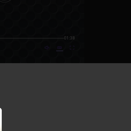
01:38
mute video
Subtitles
Fullscreen