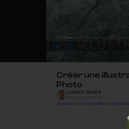
00:00
Play
Forward
Forward
Créer une illustr
Photo
Ludovic Giraud
Formateur certifié
Accéder à la formation complèt