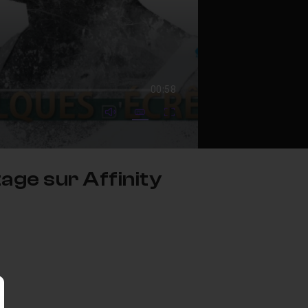
00:58
mute video
Subtitles
Fullscreen
tage sur Affinity