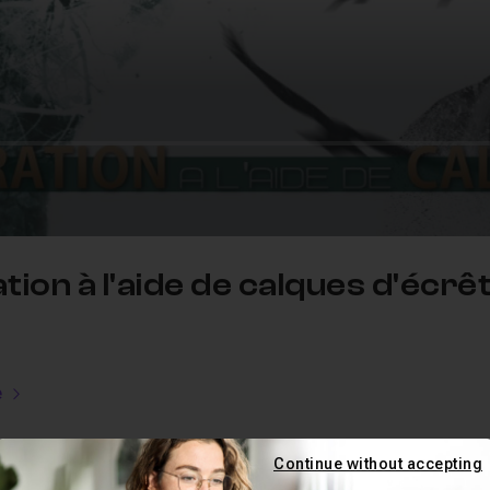
ation à l'aide de calques d'écrê
e