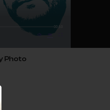
00:50
mute video
Subtitles
Fullscreen
ty Photo