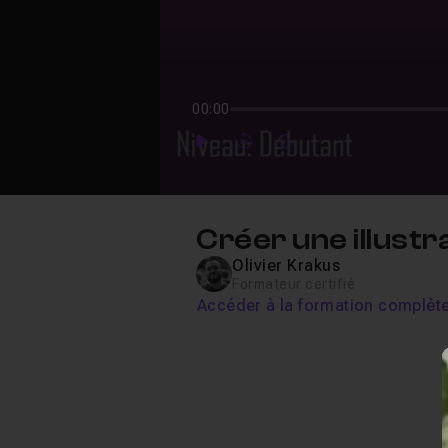
00:00
Play
Forward
Forward
Créer une illust
Olivier Krakus
Formateur certifié
Accéder à la formation complèt