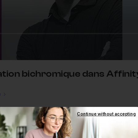
ration bichromique dans Affini
e