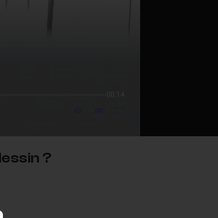
00:14
mute video
Subtitles
Fullscreen
essin ?