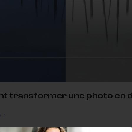
nt transformer une photo en d
e