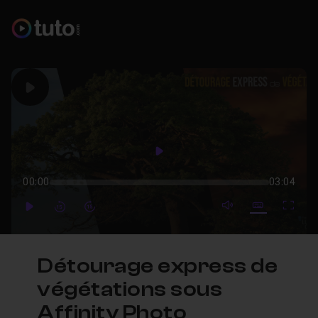
Play
Play
00:00
03:04
mute video
Subtitles
Full
Play
Forward
Forward
Détourage express de
végétations sous
Affinity Photo