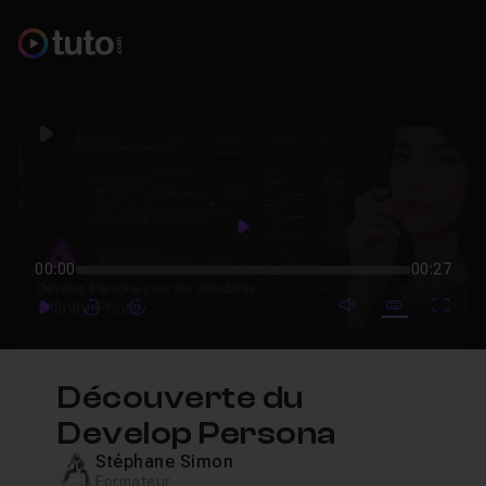
Play
Play
00:00
00:27
mute video
Subtitles
Full
Play
Forward
Forward
Découverte du
Develop Persona
Stéphane Simon
Formateur