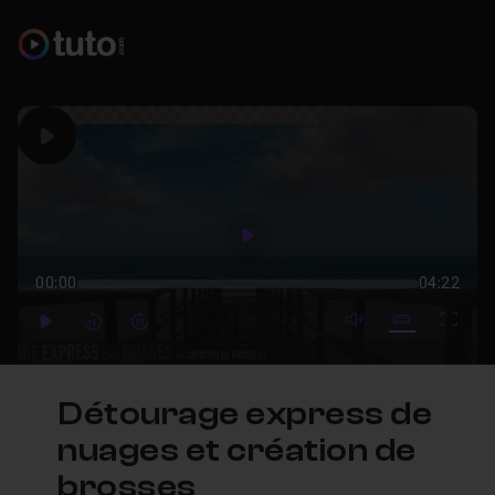
Play
Play
00:00
04:22
mute video
Subtitles
Full
Play
Forward
Forward
Détourage express de
nuages et création de
brosses