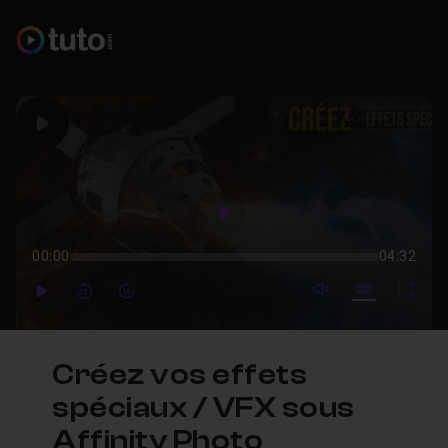
Play
Play
00:00
04:32
mute video
Subtitles
Full
Play
Forward
Forward
Créez vos effets
spéciaux / VFX sous
Affinity Photo