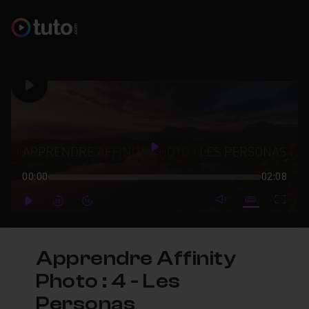
Play
Play
00:00
02:08
mute video
Subtitles
Full
Play
Forward
Forward
Apprendre Affinity
Photo : 4 - Les
Personas