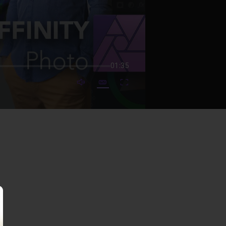
01:35
mute video
Subtitles
Fullscreen