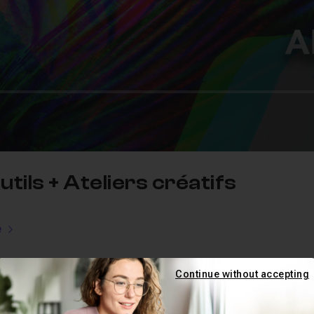
utils + Ateliers créatifs
e